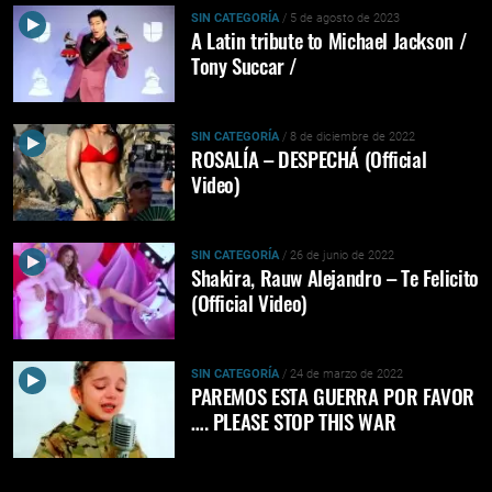
SIN CATEGORÍA
/ 5 de agosto de 2023
A Latin tribute to Michael Jackson /
Tony Succar /
SIN CATEGORÍA
/ 8 de diciembre de 2022
ROSALÍA – DESPECHÁ (Official
Video)
SIN CATEGORÍA
/ 26 de junio de 2022
Shakira, Rauw Alejandro – Te Felicito
(Official Video)
SIN CATEGORÍA
/ 24 de marzo de 2022
PAREMOS ESTA GUERRA POR FAVOR
…. PLEASE STOP THIS WAR