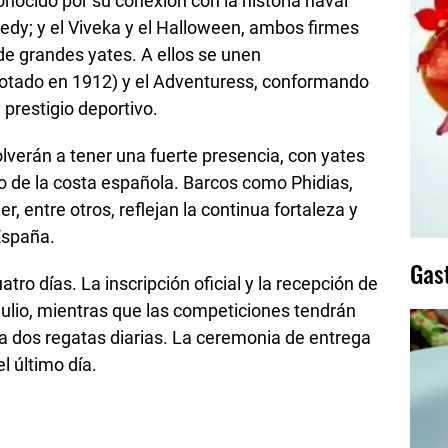
nocido por su conexión con la historia naval
edy; y el Viveka y el Halloween, ambos firmes
de grandes yates. A ellos se unen
otado en 1912) y el Adventuress, conformando
 prestigio deportivo.
verán a tener una fuerte presencia, con yates
go de la costa española. Barcos como Phidias,
r, entre otros, reflejan la continua fortaleza y
España.
Gas
tro días. La inscripción oficial y la recepción de
julio, mientras que las competiciones tendrán
asta dos regatas diarias. La ceremonia de entrega
l último día.