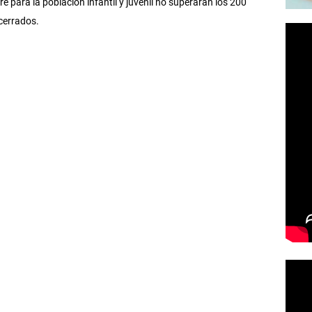
re para la población infantil y juvenil no superarán los 200
 cerrados.