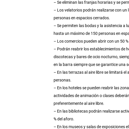
– Se eliminan las franjas horarias y se pe
– Los velatorios podrán realizarse con un 
personas en espacios cerrados.
– Se permiten las bodas y la asistencia a l
hasta un máximo de 150 personas en espaci
– Los comercios pueden abrir con un 50 % 
– Podrán reabrir los establecimientos de h
discotecas y bares de ocio nocturno, siemp
en la barra siempre que se garantice una 
– En las terrazas al aire libre se limitará
personas.
– En los hoteles se pueden reabrir las zon
actividades de animación o clases deberá
preferentemente al aire libre.
– En las bibliotecas podrán realizarse acti
% del aforo.
– En los museos y salas de exposiciones el