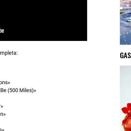
GAS
ompleta:
ons»
 Be (500 Miles)»
y»
wn»
s»