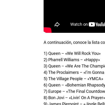
A continuación, conoce la lista c
1) Queen – «We Will Rock You»
2) Pharrell Williams – «Happy»
3) Queen – «We Are The Champi
4) The Proclaimers – «I’m Gonna
5) The Village People – «YMCA»
6) Queen – «Bohemian Rhapsod
7) Europe – «The Final Countdo
8) Bon Jovi – «Livin’ On A Prayer»
9) James Pierpoint – «Jingle Bell