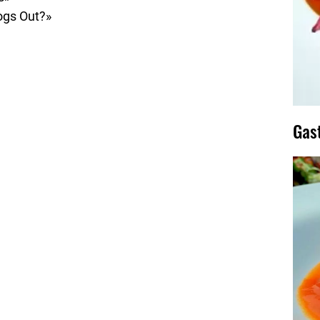
ogs Out?»
Gas