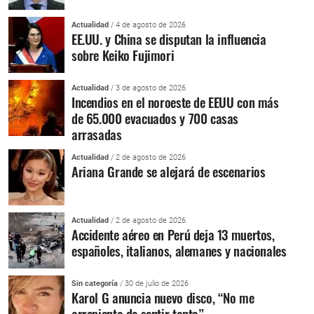
Actualidad
/ 4 de agosto de 2026
EE.UU. y China se disputan la influencia
sobre Keiko Fujimori
Actualidad
/ 3 de agosto de 2026
Incendios en el noroeste de EEUU con más
de 65.000 evacuados y 700 casas
arrasadas
Actualidad
/ 2 de agosto de 2026
Ariana Grande se alejará de escenarios
Actualidad
/ 2 de agosto de 2026
Accidente aéreo en Perú deja 13 muertos,
españoles, italianos, alemanes y nacionales
Sin categoría
/ 30 de julio de 2026
Karol G anuncia nuevo disco, “No me
arrepiento de sentir tanto”