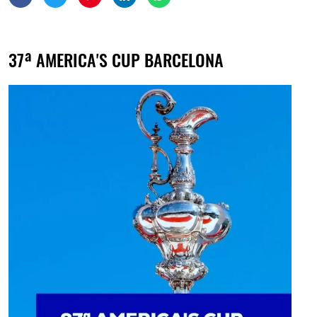
37ª AMERICA'S CUP BARCELONA