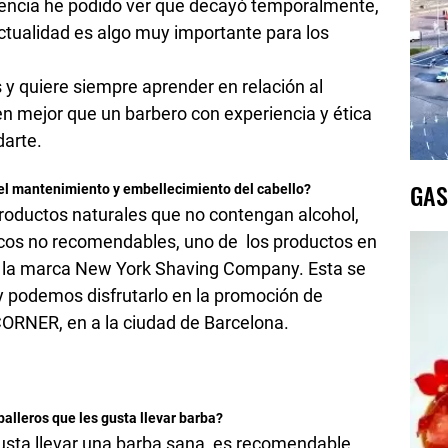
iencia he podido ver que decayó temporalmente,
actualidad es algo muy importante para los
y quiere siempre aprender en relación al
n mejor que un barbero con experiencia y ética
darte.
GAS
 el mantenimiento y embellecimiento del cabello?
oductos naturales que no contengan alcohol,
micos no recomendables, uno de los productos en
e la marca New York Shaving Company. Esta se
y podemos disfrutarlo en la promoción de
ORNER, en a la ciudad de Barcelona.
alleros que les gusta llevar barba?
gusta llevar una barba sana, es recomendable