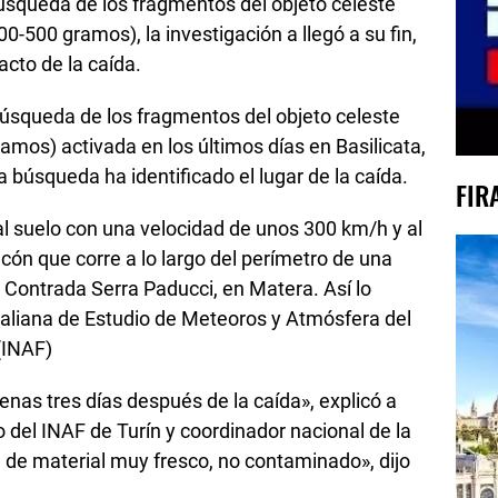
 búsqueda de los fragmentos del objeto celeste
0-500 gramos), la investigación a llegó a su fin,
acto de la caída.
 búsqueda de los fragmentos del objeto celeste
amos) activada en los últimos días en Basilicata,
a búsqueda ha identificado el lugar de la caída.
FIR
al suelo con una velocidad de unos 300 km/h y al
lcón que corre a lo largo del perímetro de una
 Contrada Serra Paducci, en Matera. Así lo
taliana de Estudio de Meteoros y Atmósfera del
 (INAF)
nas tres días después de la caída», explicó a
del INAF de Turín y coordinador nacional de la
ta de material muy fresco, no contaminado», dijo