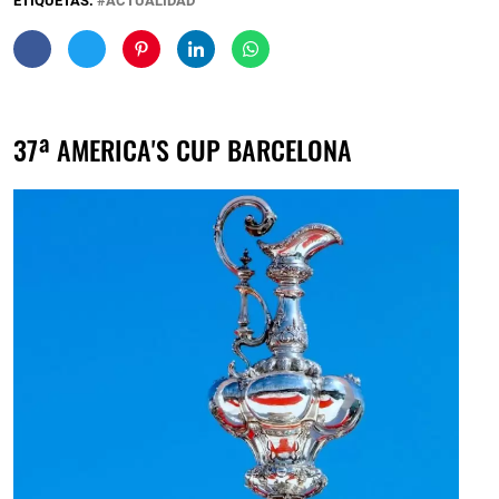
ETIQUETAS:
ACTUALIDAD
37ª AMERICA'S CUP BARCELONA