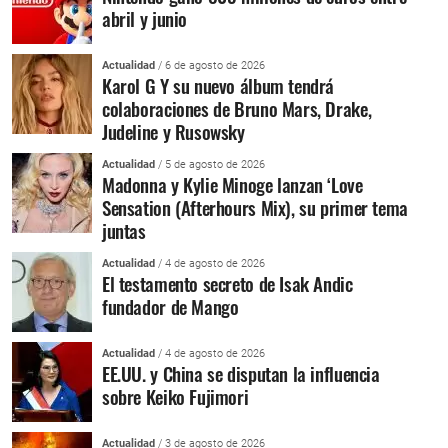
abril y junio
Actualidad
/ 6 de agosto de 2026
Karol G Y su nuevo álbum tendrá
colaboraciones de Bruno Mars, Drake,
Judeline y Rusowsky
Actualidad
/ 5 de agosto de 2026
Madonna y Kylie Minoge lanzan ‘Love
Sensation (Afterhours Mix), su primer tema
juntas
Actualidad
/ 4 de agosto de 2026
El testamento secreto de Isak Andic
fundador de Mango
Actualidad
/ 4 de agosto de 2026
EE.UU. y China se disputan la influencia
sobre Keiko Fujimori
Actualidad
/ 3 de agosto de 2026