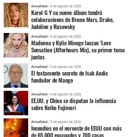
Actualidad
/ 6 de agosto de 2026
Karol G Y su nuevo álbum tendrá
colaboraciones de Bruno Mars, Drake,
Judeline y Rusowsky
Actualidad
/ 5 de agosto de 2026
Madonna y Kylie Minoge lanzan ‘Love
Sensation (Afterhours Mix), su primer tema
juntas
Actualidad
/ 4 de agosto de 2026
El testamento secreto de Isak Andic
fundador de Mango
Actualidad
/ 4 de agosto de 2026
EE.UU. y China se disputan la influencia
sobre Keiko Fujimori
Actualidad
/ 3 de agosto de 2026
Incendios en el noroeste de EEUU con más
de 65.000 evacuados y 700 casas