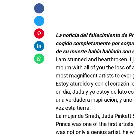
Foto / Ag
La noticia del fallecimiento de 
cogido completamente por sorpres
de su muerte había hablado con é
I am stunned and heartbroken. I j
mourn with all of you the loss of a
most magnificent artists to ever 
Estoy aturdido y con el corazón r
en día, Jada y yo estoy de luto c
una verdadera inspiración, y uno 
vez esta tierra.
La mujer de Smith, Jada Pinkett
Prince was one of the first artist
was not only a genius artist, he w