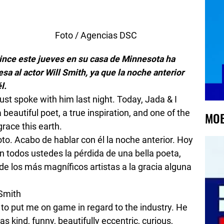
encias DSC
Prince este jueves en su casa de Minnesota ha
a al actor Will Smith, ya que la noche anterior
l.
ust spoke with him last night. Today, Jada & I
 beautiful poet, a true inspiration, and one of the
MOB
grace this earth.
oto. Acabo de hablar con él la noche anterior. Hoy
on todos ustedes la pérdida de una bella poeta,
de los más magníficos artistas a la gracia alguna
 Smith
s to put me on game in regard to the industry. He
as kind, funny, beautifully eccentric, curious,