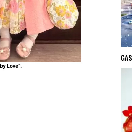
GAS
by Love”.