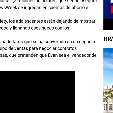
hasta 1,3 millones de dólares, que según asegura
ewsWeek se ingresan en cuentas de ahorro e
iety, los adolescentes están dejando de mostrar
ywood y llenando eses hueco con los
FIR
anado tanto que se ha convertido en un negocio
quipo de ventas para negociar contratos
esas, que pretenden que Evan sea el vendedor de