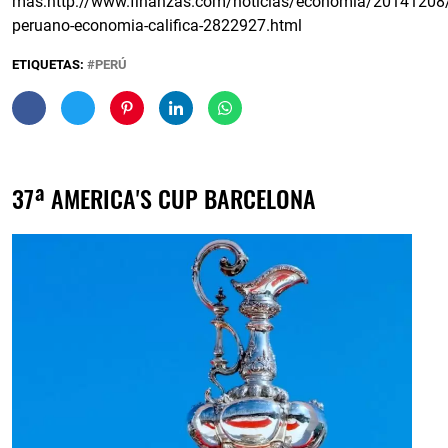
más:
http://www.finanzas.com/noticias/economia/20141208/
peruano-economia-califica-2822927.html
ETIQUETAS:
PERÚ
37ª AMERICA'S CUP BARCELONA