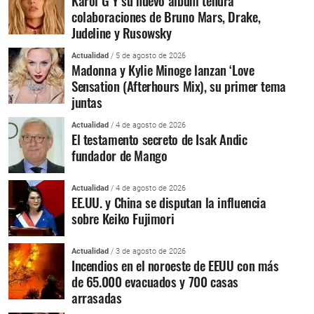
Karol G Y su nuevo álbum tendrá
colaboraciones de Bruno Mars, Drake,
Judeline y Rusowsky
Actualidad
/ 5 de agosto de 2026
Madonna y Kylie Minoge lanzan ‘Love
Sensation (Afterhours Mix), su primer tema
juntas
Actualidad
/ 4 de agosto de 2026
El testamento secreto de Isak Andic
fundador de Mango
Actualidad
/ 4 de agosto de 2026
EE.UU. y China se disputan la influencia
sobre Keiko Fujimori
Actualidad
/ 3 de agosto de 2026
Incendios en el noroeste de EEUU con más
de 65.000 evacuados y 700 casas
arrasadas