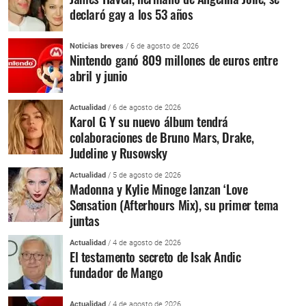
declaró gay a los 53 años
Noticias breves
/ 6 de agosto de 2026
Nintendo ganó 809 millones de euros entre
abril y junio
Actualidad
/ 6 de agosto de 2026
Karol G Y su nuevo álbum tendrá
colaboraciones de Bruno Mars, Drake,
Judeline y Rusowsky
Actualidad
/ 5 de agosto de 2026
Madonna y Kylie Minoge lanzan ‘Love
Sensation (Afterhours Mix), su primer tema
juntas
Actualidad
/ 4 de agosto de 2026
El testamento secreto de Isak Andic
fundador de Mango
Actualidad
/ 4 de agosto de 2026