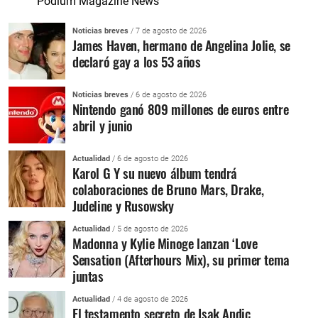
Podium Magazine News
Noticias breves
/ 7 de agosto de 2026
James Haven, hermano de Angelina Jolie, se
declaró gay a los 53 años
Noticias breves
/ 6 de agosto de 2026
Nintendo ganó 809 millones de euros entre
abril y junio
Actualidad
/ 6 de agosto de 2026
Karol G Y su nuevo álbum tendrá
colaboraciones de Bruno Mars, Drake,
Judeline y Rusowsky
Actualidad
/ 5 de agosto de 2026
Madonna y Kylie Minoge lanzan ‘Love
Sensation (Afterhours Mix), su primer tema
juntas
Actualidad
/ 4 de agosto de 2026
El testamento secreto de Isak Andic