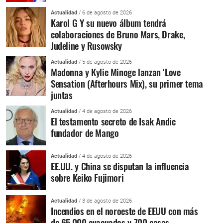
Actualidad
/ 6 de agosto de 2026
Karol G Y su nuevo álbum tendrá
colaboraciones de Bruno Mars, Drake,
Judeline y Rusowsky
Actualidad
/ 5 de agosto de 2026
Madonna y Kylie Minoge lanzan ‘Love
Sensation (Afterhours Mix), su primer tema
juntas
Actualidad
/ 4 de agosto de 2026
El testamento secreto de Isak Andic
fundador de Mango
Actualidad
/ 4 de agosto de 2026
EE.UU. y China se disputan la influencia
sobre Keiko Fujimori
Actualidad
/ 3 de agosto de 2026
Incendios en el noroeste de EEUU con más
de 65.000 evacuados y 700 casas