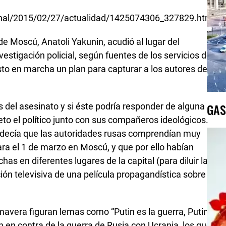
cional/2015/02/27/actualidad/1425074306_327829.html
 de Moscú, Anatoli Yakunin, acudió al lugar del
estigación policial, según fuentes de los servicios de
o en marcha un plan para capturar a los autores del
GAS
del asesinato y si éste podría responder de alguna
to el político junto con sus compañeros ideológicos.
 decía que las autoridades rusas comprendían muy
ara el 1 de marzo en Moscú, y que por ello habían
has en diferentes lugares de la capital (para diluir la
ión televisiva de una película propagandística sobre la
mavera figuran lemas como “Putin es la guerra, Putin
tén en contra de la guerra de Rusia con Ucrania, los que