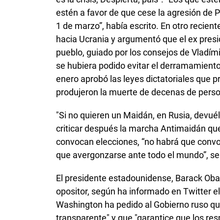
estén a favor de que cese la agresión de 
1 de marzo”, había escrito. En otro recient
hacia Ucrania y argumentó que el ex presid
pueblo, guiado por los consejos de Vladími
se hubiera podido evitar el derramamiento
enero aprobó las leyes dictatoriales que p
produjeron la muerte de decenas de person
"Si no quieren un Maidán, en Rusia, devuél
criticar después la marcha Antimaidán qu
convocan elecciones, “no habrá que convo
que avergonzarse ante todo el mundo”, se
El presidente estadounidense, Barack Obam
opositor, según ha informado en Twitter e
Washington ha pedido al Gobierno ruso que 
transparente" y que "garantice que los res