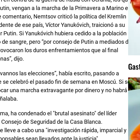
Putin, vengan a la marcha de la Primavera a Marino el
e comentario, Nemtsov criticó la política del Kremlin
ente de ese país, Víctor Yanukóvich, traicionó a su
r Putin. Si Yanukóvich hubiera cedido a la población
 de sangre, pero “por consejo de Putin a mediados de
rovocaron los duros enfrentamientos que al final
as”, dijo.
Gas
vannos las elecciones”, había escrito, pasando a
e se celebró el pasado fin de semana en Moscú. Si se
car una marcha extravagante por dinero y no habrá
ñalaba.
a, ha condenado el "brutal asesinato" del líder
l Consejo de Seguridad de la Casa Blanca.
lleve a cabo una "investigación rápida, imparcial y
ponsables sean llevados ante la justicia".