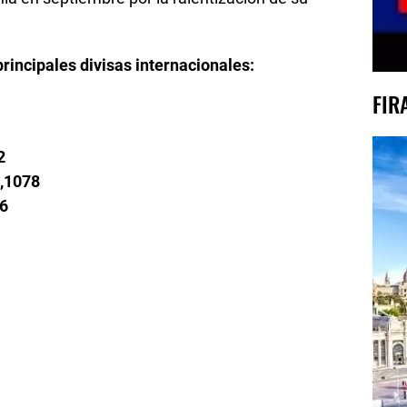
 principales divisas internacionales:
FIR
2
,1078
6