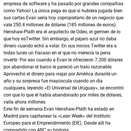
empresa de software y ha pasado por grandes compañías
como Yahoo! La única pega es que si hubiera jugada bien
sus cartas Evan sería hoy copropietario de un negocio que
vale 250.4 millones de dólares (185 millones de euros).
Henshaw-Plath era el arquitecto de Odeo, el germen de lo
que hoy esTwitter. Sin embargo, el pájaro azul no daba
dinero cuando echó a volar. En sus inicios Twitter era a
todas luces un fracaso en el que no merecía la pena
invertir. Por eso cuando a Evan le ofrecieron 7.200 dólares
por abandonar el barco le pareció un trato razonable.
Aprovechó el dinero para viajar por América durante un
año y su sorpresa fue mayúscula cuando un día
cualquiera, leyendo «El Universal de Uruguay», se encontró
con que lo que él había abandonado por miles de dólares,
valía ahora millones.
Este fin de semana Evan Henshaw-Plath ha estado en
Madrid para capitanear la «Lean Week» del Instituto
Europeo para el Emprendimiento (EIE). Desde allí ha
compartido con ABC su historia.