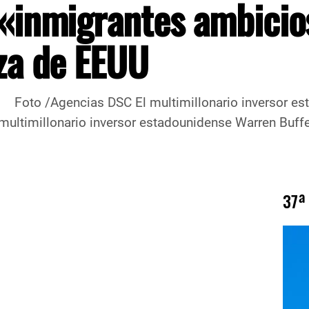
a «inmigrantes ambici
za de EEUU
imillonario inversor estadounidens
multimillonario inversor estadounidense Warren Buffe
37ª