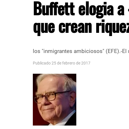
Buffett elogia 
que crean rique
Foto /Agencias DSC El mult
los "inmigrantes ambiciosos" (EFE).-El 
Publicado 25 de febrero de 2017