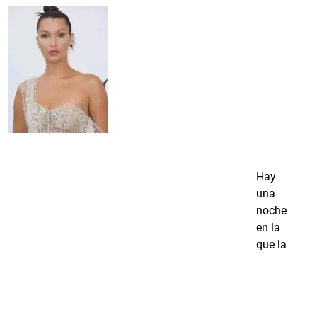
Hay
una
noche
en la
que la