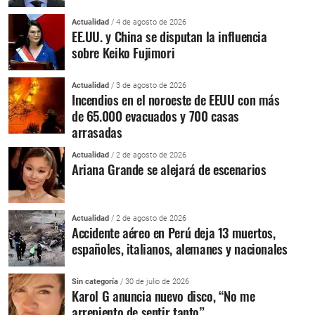
Actualidad
/ 4 de agosto de 2026
EE.UU. y China se disputan la influencia
sobre Keiko Fujimori
Actualidad
/ 3 de agosto de 2026
Incendios en el noroeste de EEUU con más
de 65.000 evacuados y 700 casas
arrasadas
Actualidad
/ 2 de agosto de 2026
Ariana Grande se alejará de escenarios
Actualidad
/ 2 de agosto de 2026
Accidente aéreo en Perú deja 13 muertos,
españoles, italianos, alemanes y nacionales
Sin categoría
/ 30 de julio de 2026
Karol G anuncia nuevo disco, “No me
arrepiento de sentir tanto”